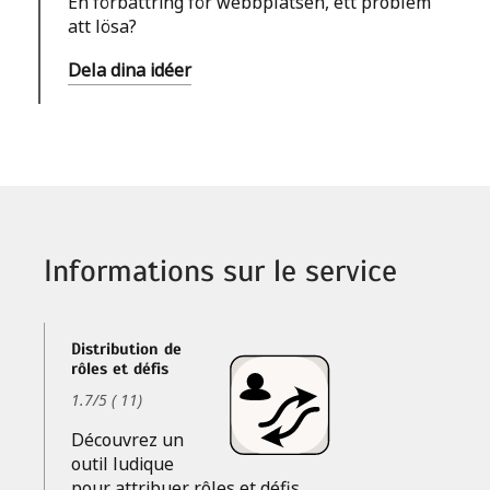
En förbättring för webbplatsen, ett problem
att lösa?
Dela dina idéer
Informations sur le service
Distribution de
rôles et défis
1.7
/
5
(
11
)
Découvrez un
outil ludique
pour attribuer rôles et défis