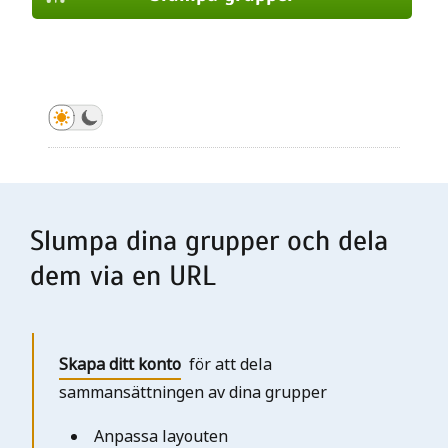
Slumpa grupper
Slumpa grupper
Slumpa grupper
Slumpa grupper
Slumpa grupper
Slumpa grupper
Slumpa grupper
Slumpa dina grupper och dela
dem via en URL
Skapa ditt konto
för att dela
sammansättningen av dina grupper
Anpassa layouten