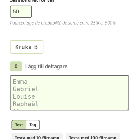
Sannolikhet för val
Pourcentage de probabilité de sortie entre 25% et 500%
Kruka B
0
Lägg till deltagare
Text
Tag
Testa med 10 förnamn
Testa med 100 förnamn